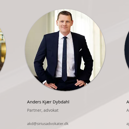
Anders Kjær Dybdahl
A
Partner, advokat
A
akd@siriusadvokater.dk
a