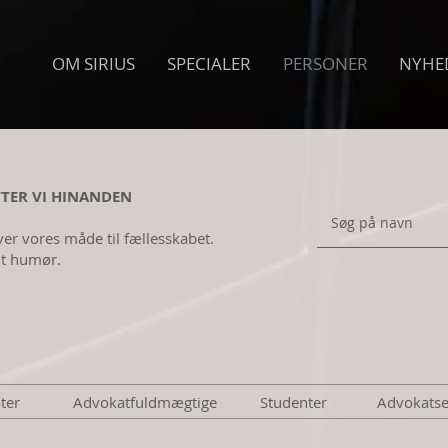
OM SIRIUS
SPECIALER
PERSONER
NYHE
TER VI HINANDEN
hver vores måde til fællesskabet.
dt humør.
ter
Advokatfuldmægtige
Studenter
Advokatse