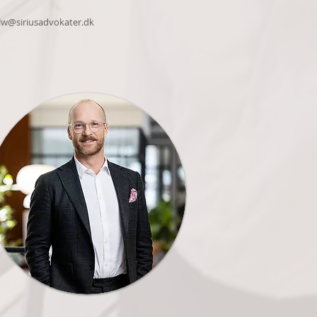
lw@siriusadvokater.dk