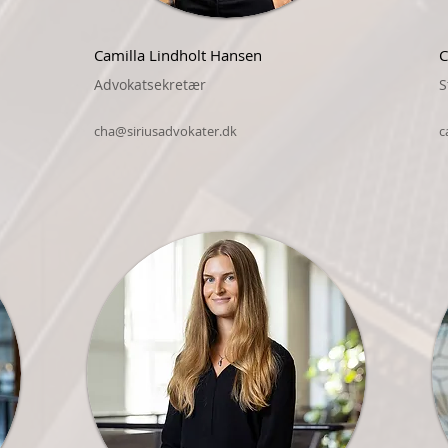
Camilla Lindholt Hansen
C
Advokatsekretær
S
cha@siriusadvokater.dk
c