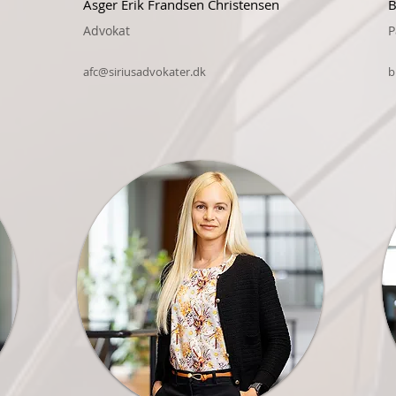
Asger Erik Frandsen Christensen
B
Advokat
P
afc@siriusadvokater.dk
b