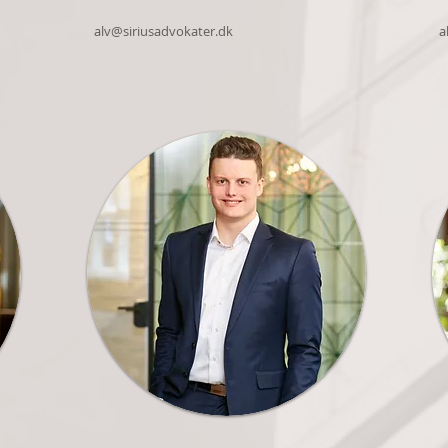
alv@siriusadvokater.dk
a