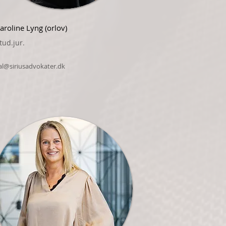
aroline Lyng (orlov)
tud.jur.
al@siriusadvokater.dk