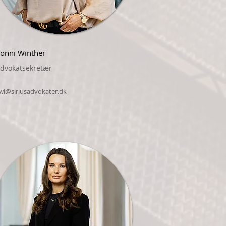
onni Winther
dvokatsekretær
wi@siriusadvokater.dk