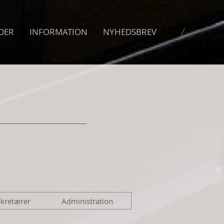
DER
INFORMATION
NYHEDSBREV
kretærer
Administration