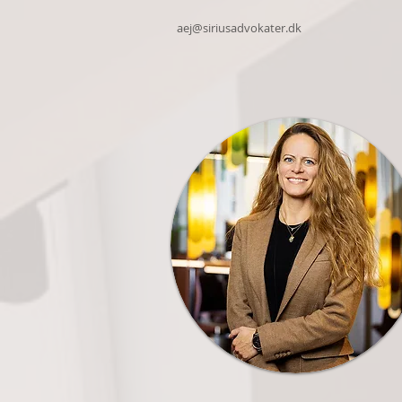
aej@siriusadvokater.dk