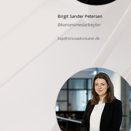
Birgit Sander Petersen
Økonomimedarbejder
bsp@siriusadvokater.dk