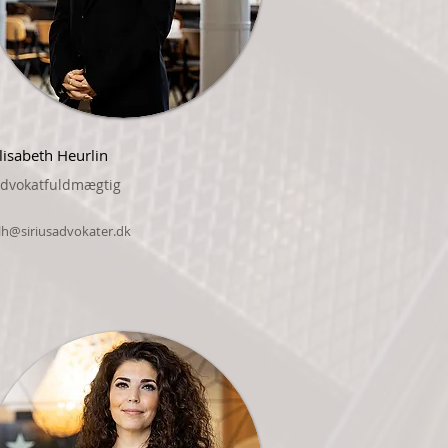
lisabeth Heurlin
dvokatfuldmægtig
lh@siriusadvokater.dk