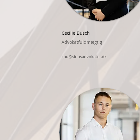
Cecilie Busch
Advokatfuldmægtig
cbu@siriusadvokater.dk