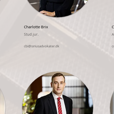
Charlotte Brix
C
Stud.jur.
A
cbi@siriusadvokater.dk
c