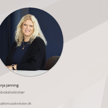
nja Janning
dvokatsekretær
ja@siriusadvokater.dk