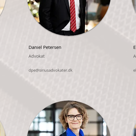
Daniel Petersen
E
Advokat
A
dpe@siriusadvokater.dk
e