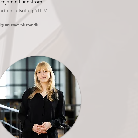
enjamin Lundström
artner, advokat (L) LL.M.
l@siriusadvokater.dk