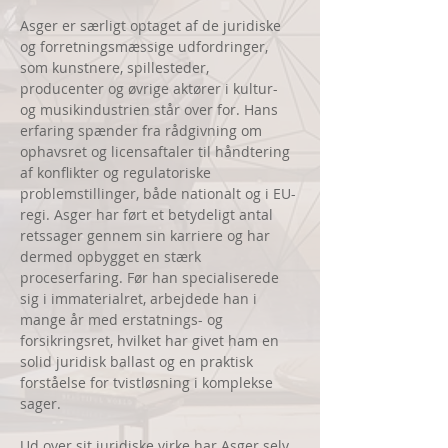
Asger er særligt optaget af de juridiske 
og forretningsmæssige udfordringer, 
som kunstnere, spillesteder, 
producenter og øvrige aktører i kultur- 
og musikindustrien står over for. Hans 
erfaring spænder fra rådgivning om 
ophavsret og licensaftaler til håndtering 
af konflikter og regulatoriske 
problemstillinger, både nationalt og i EU-
regi. Asger har ført et betydeligt antal 
retssager gennem sin karriere og har 
dermed opbygget en stærk 
proceserfaring. Før han specialiserede 
sig i immaterialret, arbejdede han i 
mange år med erstatnings- og 
forsikringsret, hvilket har givet ham en 
solid juridisk ballast og en praktisk 
forståelse for tvistløsning i komplekse 
sager.
Ud over sit juridiske virke har Asger selv 